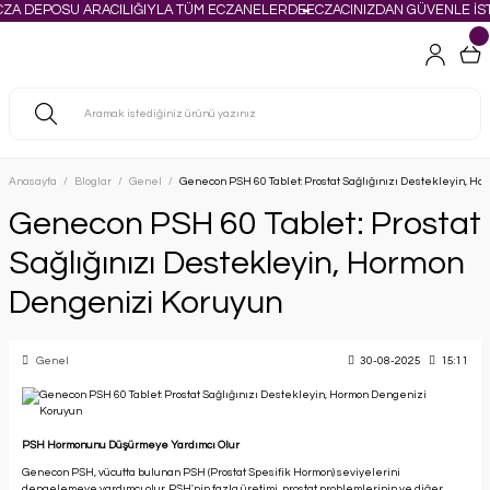
CZA DEPOSU ARACILIĞIYLA TÜM ECZANELERDE
ECZACINIZDAN GÜVENLE İST
Anasayfa
Bloglar
Genel
Genecon PSH 60 Tablet: Prostat Sağlığınızı Destekleyin, H
Genecon PSH 60 Tablet: Prostat
Sağlığınızı Destekleyin, Hormon
Dengenizi Koruyun
Genel
30-08-2025
15:11
PSH Hormonunu Düşürmeye Yardımcı Olur
Genecon PSH, vücutta bulunan PSH (Prostat Spesifik Hormon) seviyelerini
dengelemeye yardımcı olur. PSH'nin fazla üretimi, prostat problemlerinin ve diğer