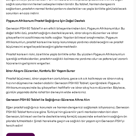
sağlık sorunlarının temel sebeplerinden biridir. Bu tablet, hormon dengesini
sağlarken, prostatın normal fonksiyonlarını destekler ve yaşla birlikte görülebilecek
sorunları en aza indirir.
Pygeum Afrikanum: Prostat Sağlığınız İçin Doğal Destek
Genecon PSH 60 Tablet'in en etkili bileşenlerinden biri, Pygeum Afrikanum'dur. Bu
doğal bitki özü, prostat sağlığını destekleyerek, idrar akışını düzenler ve idrar
şikayetlerini azaltılmasına katkı sağlar. Yapılan bilimsel araştırmalar, Pygeum
Afrikanum'un, prostat kanserine karşı korunmaya yardımcı olabileceğini ve prostat
büyümesini engelleyebileceğini göstermektedir.
Prostat kanseri riski, özellikle yaşla birlikte artar. Bu yüzden Pygeum Afrikanum'un
içerdiği antioksidanlar, prostatın sağlıklı kalmasına yardımcı olur ve potansiyel zararlı
hücrelerin gelişimini engeller.
İdrar Akışını Düzenler, Konforlu Bir Yaşam Sunar
Prostat büyümesi, idrar yaparken zorluklara, gece sık sık kalkmaya ve idrarın akış
hızının düşmesine neden olabilir. Genecon PSH 60 Tablet, içeriğindeki Pygeum
Afrikanum sayesinde bu şikayetleri hafifletir ve idrar akış hızını düzenler. Böylece,
günlük yaşamda daha rahat bir deneyim elde edersiniz.
Genecon PSH 60 Tablet ile Sağlığınızı Güvence Altına Alın
Eğer prostat sağlığınızı korumak ve hormon dengenizi sağlamak istiyorsanız, Genecon
PSH 60 Tablet tam size göre. Türkiye'nin güvenilir yerli markalarından biri olan
Genecon, bilimsel verilerle desteklenmiş formülü sayesinde erkeklerin sağlığını ön
planda tutmaktadır. Şimdi harekete geçin ve sağlıklı bir yaşam için Genecon PSH'yi
tercih edin!