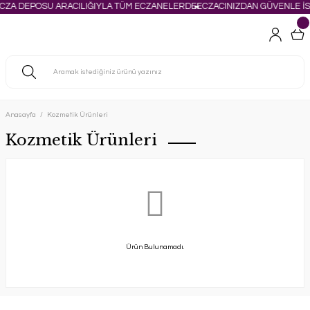
ECZA DEPOSU ARACILIĞIYLA TÜM ECZANELERDE
ECZACINIZDAN GÜVENLE İS
Anasayfa
Kozmetik Ürünleri
Kozmetik Ürünleri
Ürün Bulunamadı.