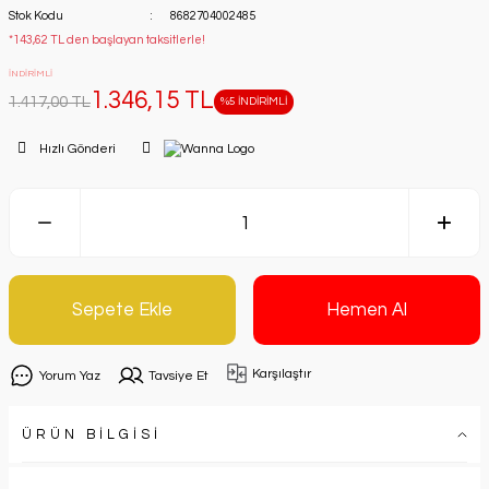
Stok Kodu
8682704002485
*143,62 TL den başlayan taksitlerle!
İNDİRİMLİ
1.346,15 TL
1.417,00 TL
%5 İNDİRİMLİ
Hızlı Gönderi
Sepete Ekle
Hemen Al
Karşılaştır
Yorum Yaz
Tavsiye Et
ÜRÜN BİLGİSİ