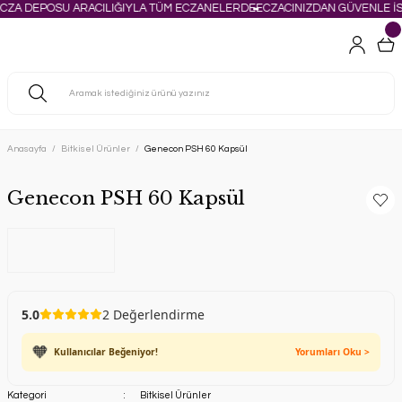
ECZA DEPOSU ARACILIĞIYLA TÜM ECZANELERDE
ECZACINIZDAN GÜVENLE İS
Anasayfa
Bitkisel Ürünler
Genecon PSH 60 Kapsül
Genecon PSH 60 Kapsül
5.0
2 Değerlendirme
🧡
Kullanıcılar Beğeniyor!
Yorumları Oku >
Kategori
Bitkisel Ürünler