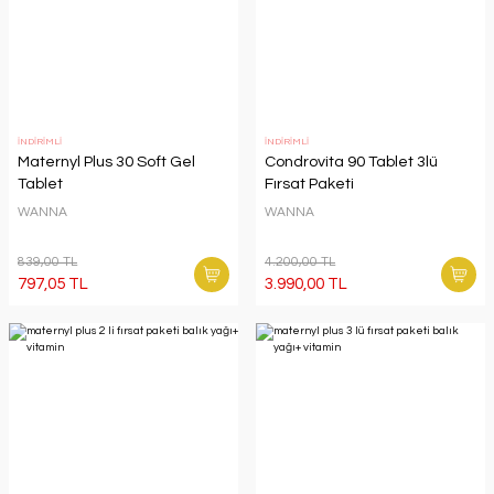
İNDİRİMLİ
İNDİRİMLİ
Maternyl Plus 30 Soft Gel
Condrovita 90 Tablet 3lü
Tablet
Fırsat Paketi
WANNA
WANNA
839,00 TL
4.200,00 TL
797,05 TL
3.990,00 TL