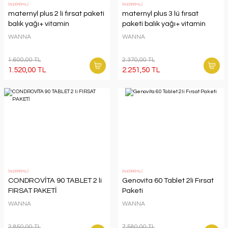
İNDİRİMLİ
İNDİRİMLİ
maternyl plus 2 li fırsat paketi
maternyl plus 3 lü fırsat
balık yağı+ vitamin
paketi balık yağı+ vitamin
WANNA
WANNA
1.600,00 TL
2.370,00 TL
1.520,00 TL
2.251,50 TL
İNDİRİMLİ
İNDİRİMLİ
CONDROVİTA 90 TABLET 2 li
Genovita 60 Tablet 2li Fırsat
FIRSAT PAKETİ
Paketi
WANNA
WANNA
2.850,00 TL
7.580,00 TL