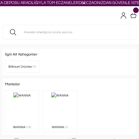
A DEPOSU ARACILIĞIYLA TÜM ECZANELERDE
ECZACINIZDAN GÜVENLE İSTEY
İlgili Alt Kategoriler
Bitkisel Ürünler
(1)
Markalar
WANNA
(14)
WANNA
(1)