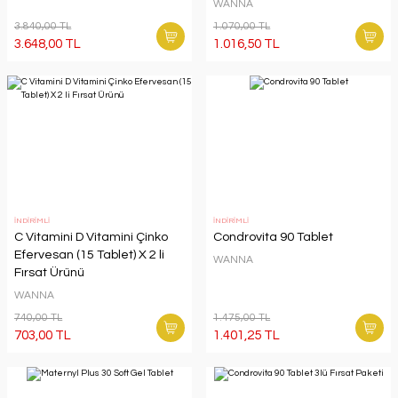
WANNA
3.840,00 TL
1.070,00 TL
3.648,00 TL
1.016,50 TL
İNDİRİMLİ
İNDİRİMLİ
C Vitamini D Vitamini Çinko
Condrovita 90 Tablet
Efervesan (15 Tablet) X 2 li
WANNA
Fırsat Ürünü
WANNA
740,00 TL
1.475,00 TL
703,00 TL
1.401,25 TL