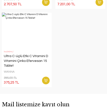
2.707,50 TL
7.201,00 TL
İNDİRİMLİ
Ultra C-üçlü Etki C Vitamini D
Vitamini Çinko Efervesan 15
Tablet
WANNA
395,00 TL
375,25 TL
Mail listemize kayıt olun