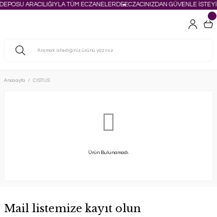
 DEPOSU ARACILIĞIYLA TÜM ECZANELERDE
ECZACINIZDAN GÜVENLE İSTEYİ
Anasayfa
CISTUS
Ürün Bulunamadı.
Mail listemize kayıt olun