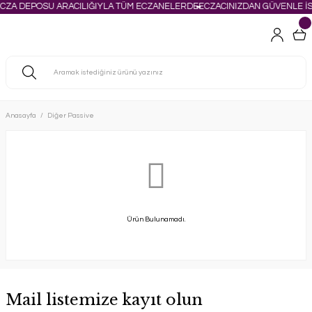
ECZA DEPOSU ARACILIĞIYLA TÜM ECZANELERDE
ECZACINIZDAN GÜVENLE İS
Anasayfa
Diğer Passive
Ürün Bulunamadı.
Mail listemize kayıt olun