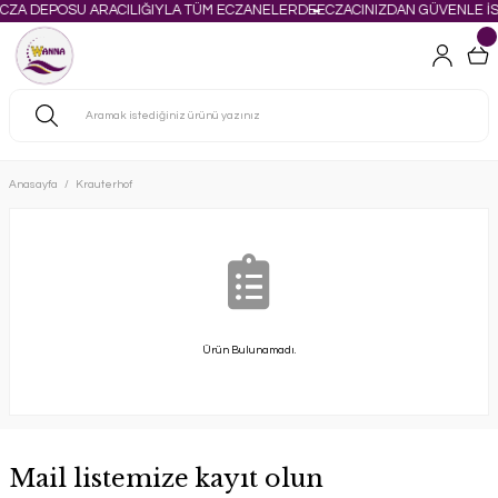
ECZA DEPOSU ARACILIĞIYLA TÜM ECZANELERDE
ECZACINIZDAN GÜVENLE İS
Anasayfa
Krauterhof
Ürün Bulunamadı.
Mail listemize kayıt olun