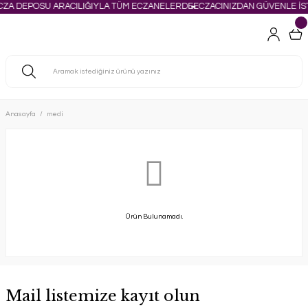
CZA DEPOSU ARACILIĞIYLA TÜM ECZANELERDE
ECZACINIZDAN GÜVENLE İST
Anasayfa
medi
Ürün Bulunamadı.
Mail listemize kayıt olun