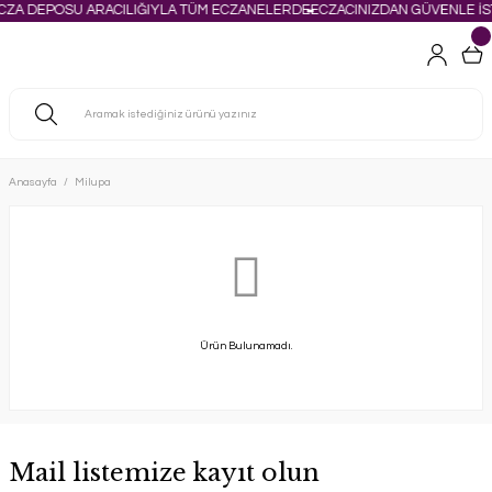
CZA DEPOSU ARACILIĞIYLA TÜM ECZANELERDE
ECZACINIZDAN GÜVENLE İS
Anasayfa
Milupa
Ürün Bulunamadı.
Mail listemize kayıt olun