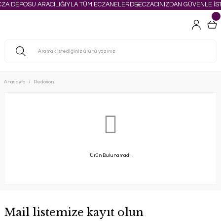
CZA DEPOSU ARACILIĞIYLA TÜM ECZANELERDE
ECZACINIZDAN GÜVENLE İST
Anasayfa
Redoxon
Ürün Bulunamadı.
Mail listemize kayıt olun