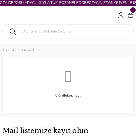
ECZA DEPOSU ARACILIĞIYLA TÜM ECZANELERDE
ECZACINIZDAN GÜVENLE İS
Anasayfa
Schwarzkopf
Ürün Bulunamadı.
Mail listemize kayıt olun